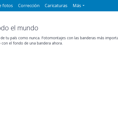
e fotos
Corrección
Caricaturas
Más
odo el mundo
os de tu país como nunca. Fotomontajes con las banderas más import
o con el fondo de una bandera ahora.