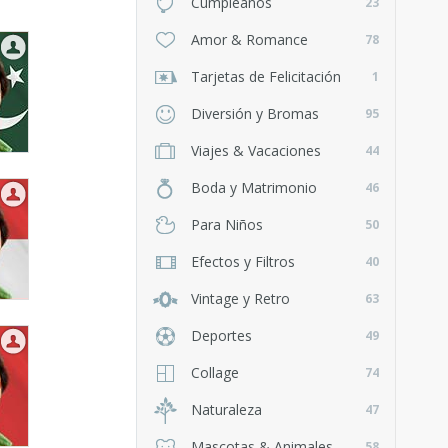
Cumpleaños
23
Amor & Romance
78
Tarjetas de Felicitación
1
Diversión y Bromas
95
Viajes & Vacaciones
44
Boda y Matrimonio
46
Para Niños
50
Efectos y Filtros
40
Vintage y Retro
63
Deportes
49
Collage
74
Naturaleza
47
Mascotas & Animales
58