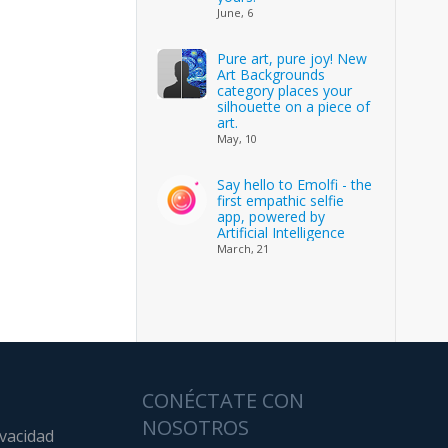
June, 6
Pure art, pure joy! New
Art Backgrounds
category places your
silhouette on a piece of
art.
May, 10
Say hello to Emolfi - the
first empathic selfie
app, powered by
Artificial Intelligence
March, 21
CONÉCTATE CON
NOSOTROS
ivacidad