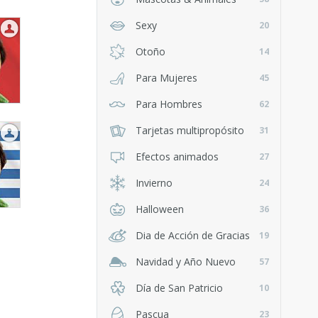
Sexy
20
Otoño
14
Para Mujeres
45
Para Hombres
62
Tarjetas multipropósito
31
Efectos animados
27
Invierno
24
Halloween
36
Dia de Acción de Gracias
19
Navidad y Año Nuevo
57
Día de San Patricio
10
Pascua
23