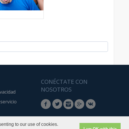
CONÉCTATE CON
NOSOTROS
ivacidad
servicio
enting to our use of cookies.
I am OK with this