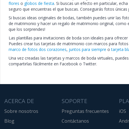
flores
o
globos de fiesta
. Si buscas un efecto en particular, echa
seguro que encuentras el que buscas. Conseguirás fotos únicas
Si buscas ideas originales de bodas, también puedes unir las fot
de matrimonio y hacer un regalo de matrimonio original, como 
que los sorprendes!
Las plantillas para invitaciones de boda son ideales para ofrecer 
Puedes crear tus tarjetas de matrimonio con marcos para fotos 
marco de fotos dos corazones
,
juntos para siempre
o
tarjeta b
Una vez creadas las tarjetas y marcos de boda virtuales, puedes
compartirlas fácilmente en Facebook o Twitter.
ACERCA DE
SOPORTE
PL
Sobre nosotros
Preguntas frecuentes
iOS
Blog
Contáctanos
Andr