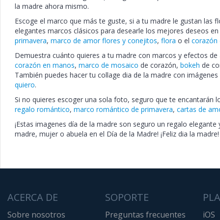
la madre ahora mismo.
Escoge el marco que más te guste, si a tu madre le gustan las f
elegantes marcos clásicos para desearle los mejores deseos en 
primavera
,
marco de amor flores y conejitos
,
flora
o el
corazón 
Demuestra cuánto quieres a tu madre con marcos y efectos d
corazón en manos
,
marco de mosaico
de corazón,
bokeh
de co
También puedes hacer tu collage dia de la madre con imágenes
quiero
.
Si no quieres escoger una sola foto, seguro que te encantarán 
regalo romántico
,
marco romántico de primavera
,
cartas de am
¡Estas imagenes día de la madre son seguro un regalo elegante y
madre, mujer o abuela en el Día de la Madre! ¡Feliz dia la madre!
ACERCA DE
SOPORTE
PL
Sobre nosotros
Preguntas frecuentes
iOS