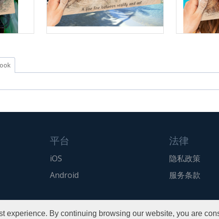
：
ook
平台
法律
iOS
隐私政策
Android
服务条款
t experience. By continuing browsing our website, you are cons