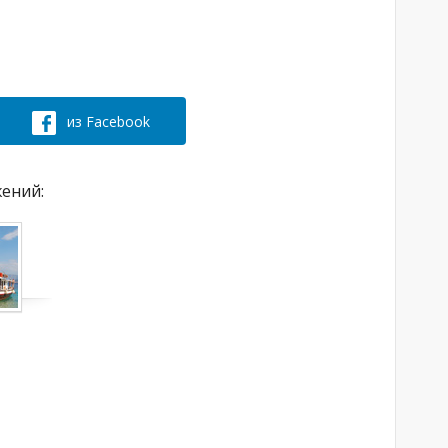
из Facebook
жений: