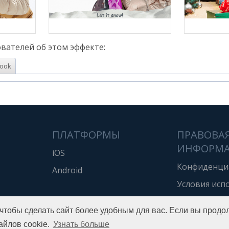
вателей об этом эффекте:
ook
ПЛАТФОРМЫ
ПРАВОВА
ИНФОРМ
iOS
Конфиденци
Android
Условия исп
 чтобы сделать сайт более удобным для вас. Если вы продо
Copyright © 2016 Pho.to
All rights reserved.
айлов cookie.
Узнать больше