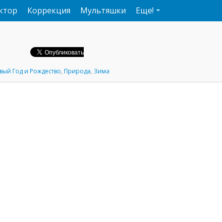
ктор
Коррекция
Мультяшки
Еще!
вый Год и Рождество
,
Природа
,
Зима