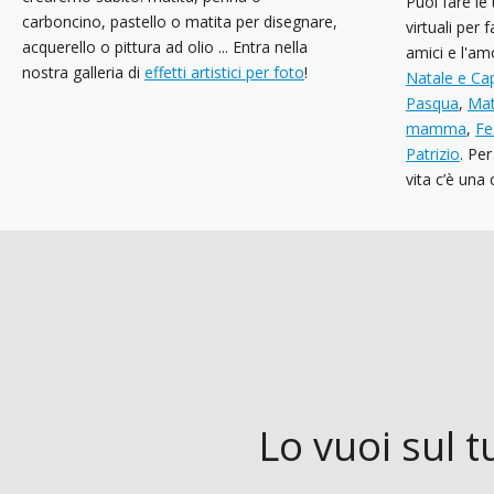
Puoi fare le
carboncino, pastello o matita per disegnare,
virtuali per f
acquerello o pittura ad olio ... Entra nella
amici e l'am
nostra galleria di
effetti artistici per foto
!
Natale e C
Pasqua
,
Mat
mamma
,
Fe
Patrizio
. Per
vita c’è una
Lo vuoi sul t