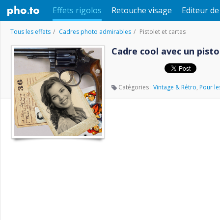
Effets rigolos
Retouche visage
Editeur d
Tous les effets
Cadres photo admirables
Pistolet et cartes
Cadre cool avec un pistol
Catégories :
Vintage & Rétro
,
Pour l