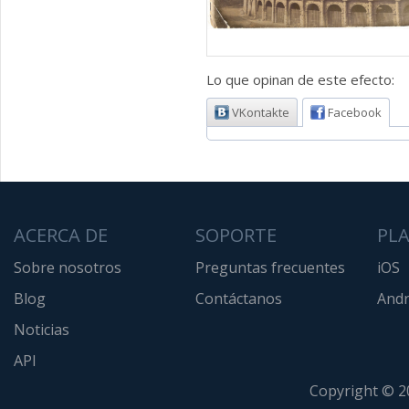
Lo que opinan de este efecto:
VKontakte
Facebook
ACERCA DE
SOPORTE
PL
Sobre nosotros
Preguntas frecuentes
iOS
Blog
Contáctanos
Andr
Noticias
API
Copyright © 2