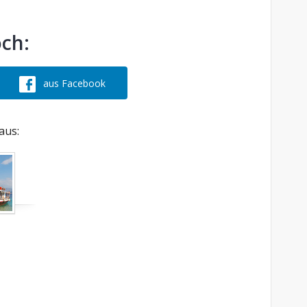
och:
aus Facebook
aus: