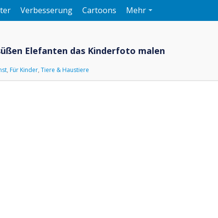
ter
Verbesserung
Cartoons
Mehr
 süßen Elefanten das Kinderfoto malen
nst
,
Für Kinder
,
Tiere & Haustiere