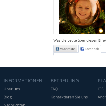
Was die Leute über diesen Effek
VKontakte
Facebook
INFORMATIONEN
BETREUUNG
PL
Über uns
FAQ
iOS
Blog
Kontaktieren Sie uns
Andr
Nachrichten