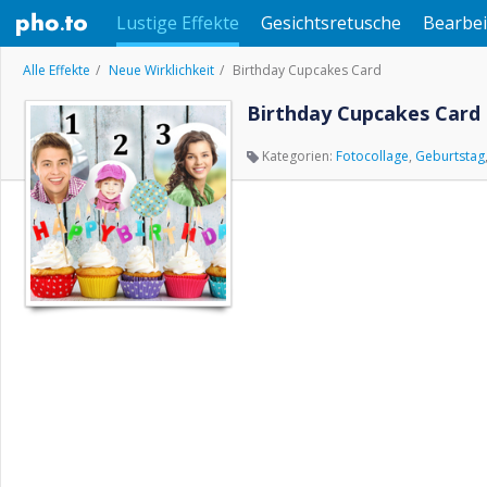
Lustige Effekte
Gesichtsretusche
Bearbei
Alle Effekte
Neue Wirklichkeit
Birthday Cupcakes Card
Birthday Cupcakes Card
Kategorien:
Fotocollage
,
Geburtstag