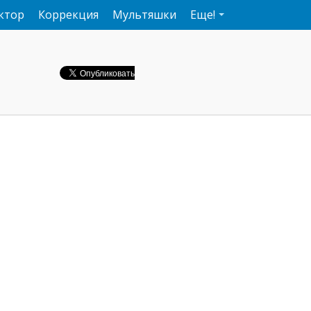
ктор
Коррекция
Мультяшки
Еще!