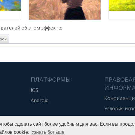
вателей об этом эффекте:
ook
ПЛАТФОРМЫ
ПРАВОВА
ИНФОРМ
iOS
Конфиденци
Android
Условия исп
 чтобы сделать сайт более удобным для вас. Если вы продо
Copyright © 2016 Pho.to
All rights reserved.
айлов cookie.
Узнать больше