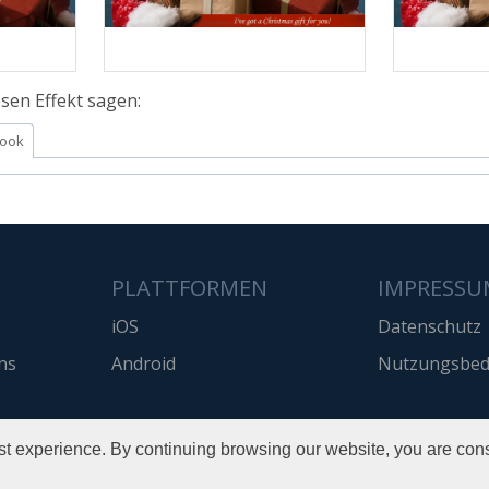
sen Effekt sagen:
ook
PLATTFORMEN
IMPRESSU
iOS
Datenschutz
ns
Android
Nutzungsbed
t experience. By continuing browsing our website, you are cons
Copyright © 2016 Pho.to
All rights reserved.