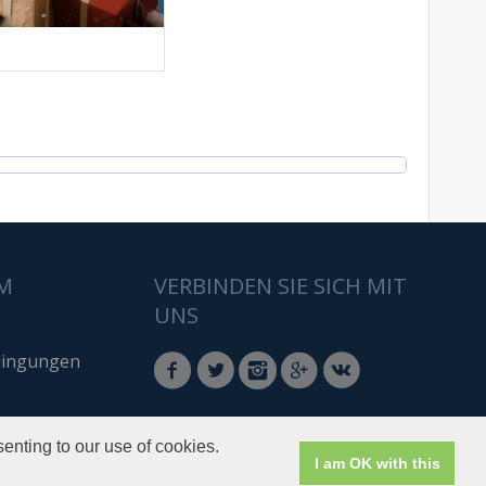
M
VERBINDEN SIE SICH MIT
UNS
ingungen
enting to our use of cookies.
I am OK with this