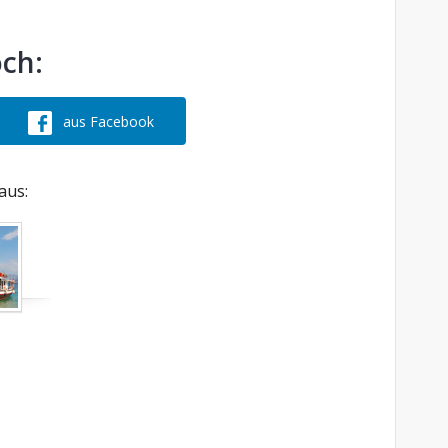
och:
aus Facebook
aus: