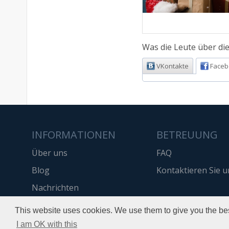
Was die Leute über die
VKontakte
Faceb
INFORMATIONEN
BETREUUNG
Über uns
FAQ
Blog
Kontaktieren Sie u
Nachrichten
API
This website uses cookies. We use them to give you the bes
I am OK with this