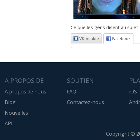
Ce que les gens disent au sujet d
VKontakte
Facebook
A PROPOS DE
SOUTIEN
PL
À propos de nous
FAQ
iOS
Blog
Contactez-nous
Andr
Nouvelles
API
Copyright © 2