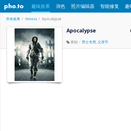
趣味效果
润色
照片编辑器
智能修复
趣
所有效果
Vimess
Apocalypse
Apocalypse
类别：
男士专用
,
父亲节