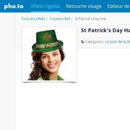
Effets rigolos
Retouche visage
Editeur d
Tous les effets
Couvre-chef
St Patrick's Day Hat
St Patrick's Day H
Catégories :
Le jour de la St