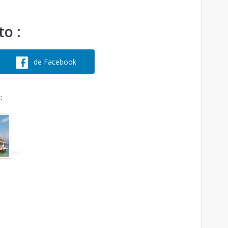
o :
de Facebook
: