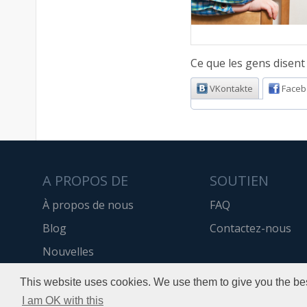
Ce que les gens disent a
VKontakte
Faceb
A PROPOS DE
SOUTIEN
À propos de nous
FAQ
Blog
Contactez-nous
Nouvelles
API
This website uses cookies. We use them to give you the bes
I am OK with this