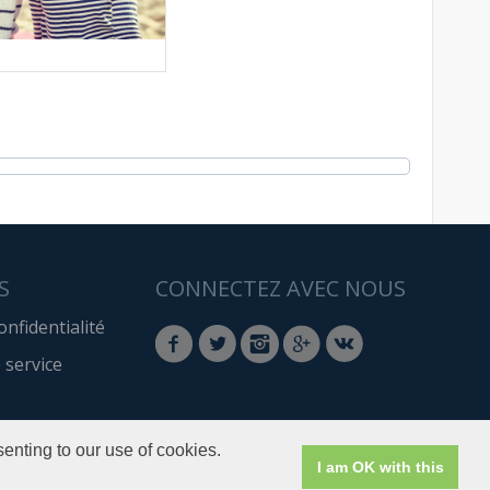
S
CONNECTEZ AVEC NOUS
onfidentialité
 service
enting to our use of cookies.
I am OK with this