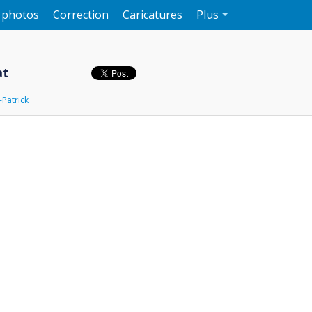
e photos
Correction
Caricatures
Plus
at
-Patrick