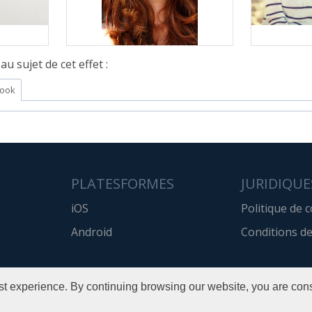
u sujet de cet effet :
ook
PLATESFORMES
JURIDIQUE
iOS
Politique de c
Android
Conditions de
t experience. By continuing browsing our website, you are cons
Copyright © 2016 Pho.to
All rights reserved.