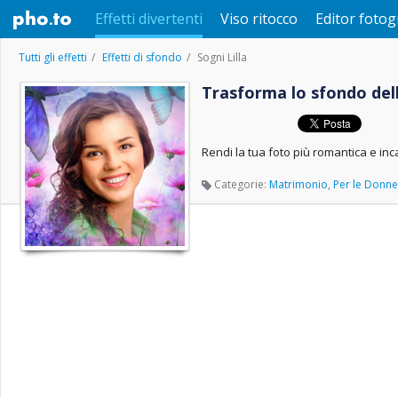
Effetti divertenti
Viso ritocco
Editor fotog
Tutti gli effetti
Effetti di sfondo
Sogni Lilla
Trasforma lo sfondo della
Rendi la tua foto più romantica e inc
Categorie:
Matrimonio
,
Per le Donne