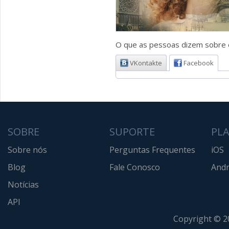
O que as pessoas dizem sobre e
VKontakte
Facebook
SOBRE
SUPORTE
PL
Sobre nós
Perguntas Frequentes
iOS
Blog
Fale Conosco
Andr
Notícias
API
Copyright © 2