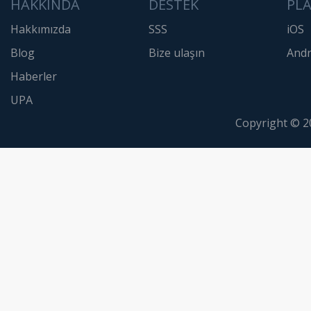
HAKKINDA
DESTEK
PL
Hakkımızda
SSS
iOS
Blog
Bize ulaşın
Andr
Haberler
UPA
Copyright © 2