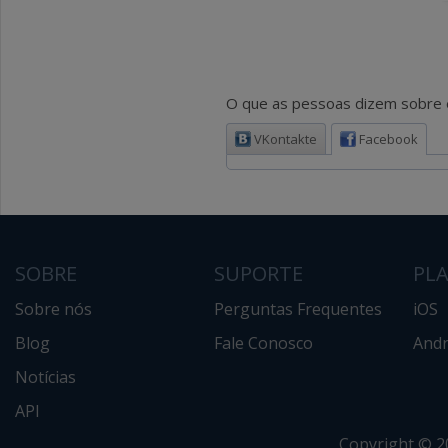
O que as pessoas dizem sobre e
VKontakte
Facebook
SOBRE
SUPORTE
PL
Sobre nós
Perguntas Frequentes
iOS
Blog
Fale Conosco
Andr
Notícias
API
Copyright © 2