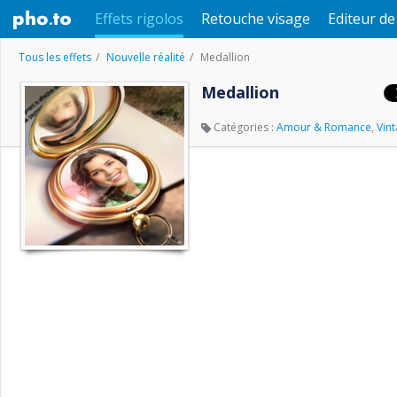
Effets rigolos
Retouche visage
Editeur d
Tous les effets
Nouvelle réalité
Medallion
Medallion
Catégories :
Amour & Romance
,
Vin