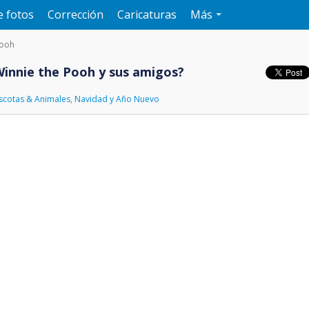
e fotos
Corrección
Caricaturas
Más
Pooh
Winnie the Pooh y sus amigos?
scotas & Animales
,
Navidad y Año Nuevo