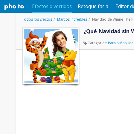
Efectos divertidos
Retoque facial
Editor d
Todos los Efectos
Marcos increíbles
Navidad de Winne The 
¿Qué Navidad sin 
Categorías:
Para Niños
,
Ma