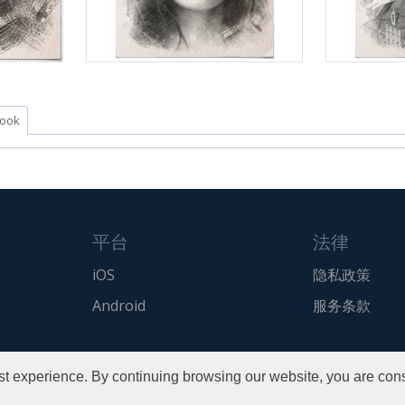
：
ook
平台
法律
iOS
隐私政策
Android
服务条款
t experience. By continuing browsing our website, you are cons
Copyright © 2016 Pho.to
All rights reserved.