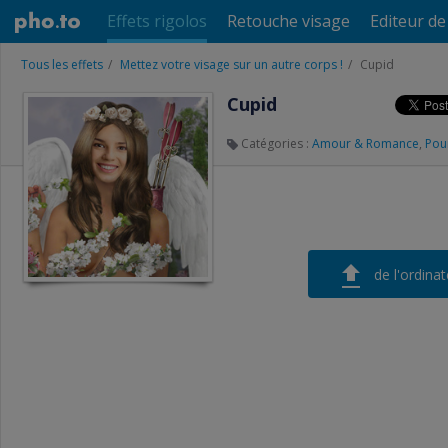
Effets rigolos
Retouche visage
Editeur d
Tous les effets
Mettez votre visage sur un autre corps !
Cupid
Cupid
Catégories :
Amour & Romance
,
Pou
de l'ordinat