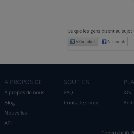
Ce que les gens disent au sujet d
VKontakte
Facebook
A PROPOS DE
SOUTIEN
PL
À propos de nous
FAQ
iOS
Blog
Contactez-nous
Andr
Nouvelles
API
Copyright © 2