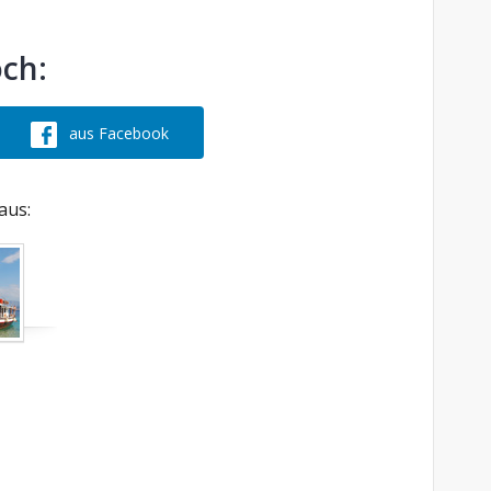
och:
aus Facebook
aus: