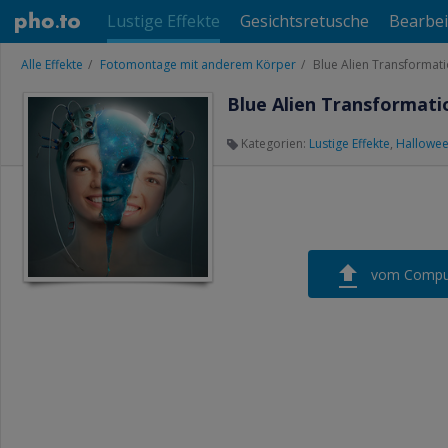
Lustige Effekte
Gesichtsretusche
Bearbei
Alle Effekte
Fotomontage mit anderem Körper
Blue Alien Transformat
Blue Alien Transformati
Kategorien:
Lustige Effekte
,
Hallowe
vom Compu