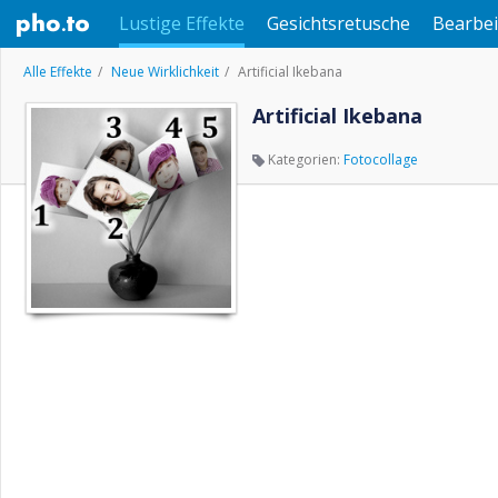
Lustige Effekte
Gesichtsretusche
Bearbei
Alle Effekte
Neue Wirklichkeit
Artificial Ikebana
Artificial Ikebana
Kategorien:
Fotocollage